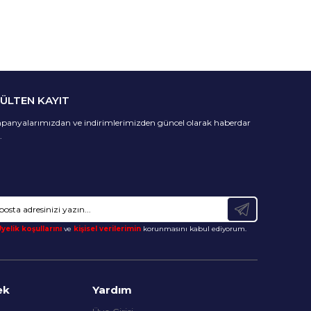
BÜLTEN KAYIT
anyalarımızdan ve indirimlerimizden güncel olarak haberdar
.
yelik koşullarını
ve
kişisel verilerimin
korunmasını kabul ediyorum.
ek
Yardım