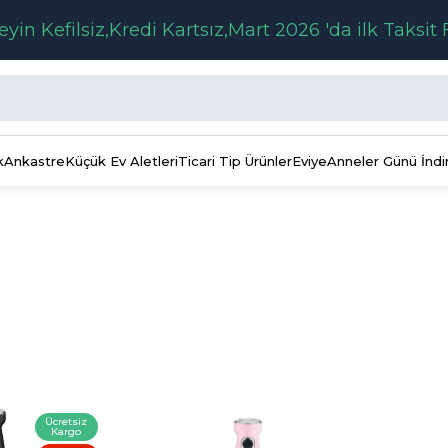
eyin Kefilsiz,Kredi Kartsız,Mart 2026 'da ilk Taksit 
k
Ankastre
Küçük Ev Aletleri
Ticari Tip Ürünler
Eviye
Anneler Günü İndi
Ücretsiz
Kargo