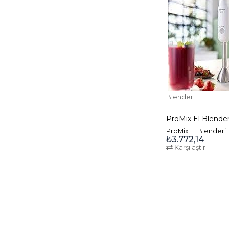
Blender
ProMix El Blenderi
₺3.772,14
Karşılaştır