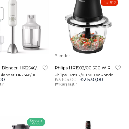
%18
Blender
ProMix El Blenderi HR2546/00
Philips HR1502/00 500 W Rondo
 Blenderi HR2546/00
Philips HR1502/00 500 W Rondo
00
₺3.104,00
₺2.530,00
tır
Karşılaştır
Ücretsiz
Kargo