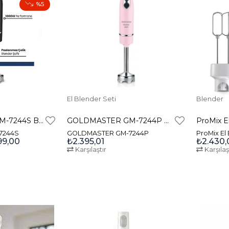
%5
El Blender Seti
Blender
GOLDMASTER GM-7244S BLENDER SİYAH
GOLDMASTER GM-7244P BLENDER PEMBE
7244S
GOLDMASTER GM-7244P
ProMix El
99,00
₺2.395,01
₺2.430,
Karşılaştır
Karşılaş