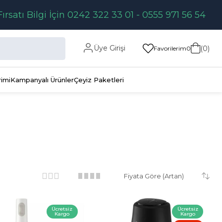
Fırsatı Bilgi İçin 0242 322 33 01 - 0555 971 56 54
Üye Girişi
0
Favorilerim
0
rimi
Kampanyalı Ürünler
Çeyiz Paketleri
Ücretsiz
Ücretsiz
Kargo
Kargo