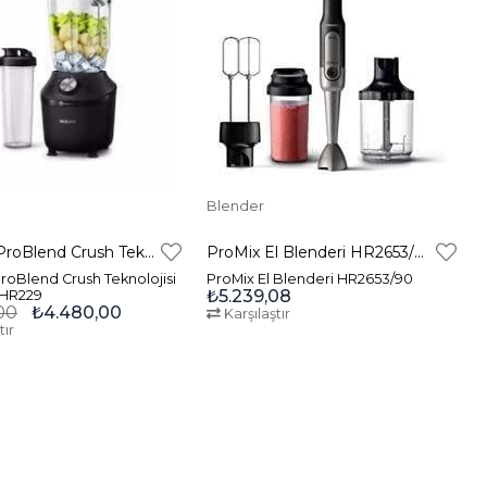
Blender
Blender ProBlend Crush Teknolojisi 600 W 2 l HR2291/41
ProMix El Blenderi HR2653/90
roBlend Crush Teknolojisi
ProMix El Blenderi HR2653/90
₺5.239,08
 HR229
00
₺4.480,00
Karşılaştır
tır