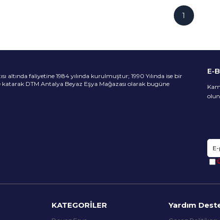
1
E-
 altında faliyetine 1984 yılında kurulmuştur; 1990 Yılında ise bir
ne katarak DTM Antalya Beyaz Eşya Mağazası olarak bugüne
Kamp
olun
Ü
KATEGORİLER
Yardım Dest