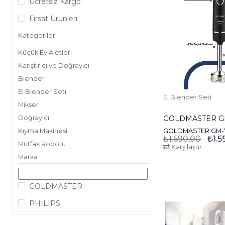
Ücretsiz Kargo
Fırsat Ürünleri
Kategoriler
Küçük Ev Aletleri
Karıştırıcı ve Doğrayıcı
Blender
El Blender Seti
El Blender Seti
Mikser
Doğrayıcı
GOLDMASTER GM-
Kıyma Makinesi
₺1.690,00
₺1.5
Mutfak Robotu
Karşılaştır
Marka
GOLDMASTER
PHILIPS