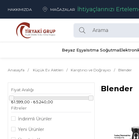
İhtiyaçlarınızı Ertelem
HAKKIMIZDA
MAĞAZALAR
Beyaz Eşya
Isıtma Soğutma
Elektroni
Anasayfa
Küçük Ev Aletleri
Karıştırıcı ve Doğrayıcı
Blender
Blender
Fiyat Aralığı
₺1.599,00 - ₺5.240,00
Filtreler
İndirimli Ürünler
Yeni Ürünler