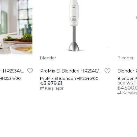
Blender
Blender
ProMix El Blenderi HR2534/00
ProMix El Blenderi HR2546/00
 HR2534/00
ProMix El Blenderi HR2546/00
Blender P
₺3.979,61
600 W 2 l
₺4.500,
Karşılaştır
Karşılaş