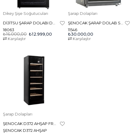
Dikey Şişe Soğutucuları
Şarap Dolapları
DİJİTSU ŞARAP DOLABI DW-90 ŞİŞE SOĞUTUCU
ŞENOCAK ŞARAP DOLAB S-149 WIC 160 LT
18063
11546
₺16.000,00
₺12.999,00
₺30.000,00
Karşılaştır
Karşılaştır
Şarap Dolapları
ŞENOCAK D372 AHŞAP FRAMELESS ŞARAP DOLABI
ŞENOCAK D372 AHŞAP