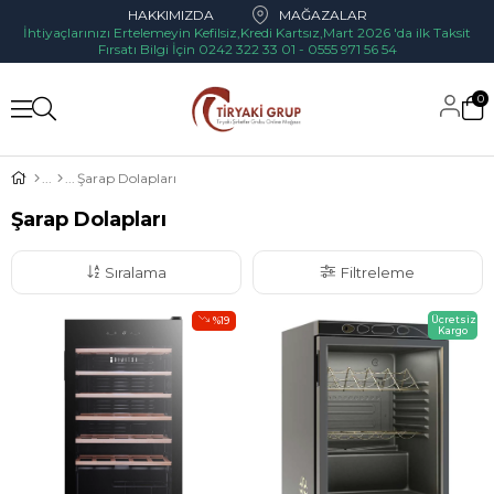
HAKKIMIZDA
MAĞAZALAR
İhtiyaçlarınızı Ertelemeyin Kefilsiz,Kredi Kartsız,Mart 2026 'da ilk Taksit
Fırsatı Bilgi İçin 0242 322 33 01 - 0555 971 56 54
0
Şarap Dolapları
Şarap Dolapları
Sıralama
Filtreleme
Ücretsiz
%19
Kargo