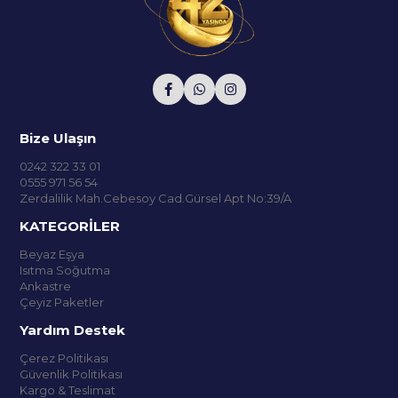
Bize Ulaşın
0242 322 33 01
0555 971 56 54
Zerdalilik Mah.Cebesoy Cad.Gürsel Apt No:39/A
KATEGORİLER
Beyaz Eşya
Isıtma Soğutma
Ankastre
Çeyiz Paketler
Yardım Destek
Çerez Politikası
Güvenlik Politikası
Kargo & Teslimat