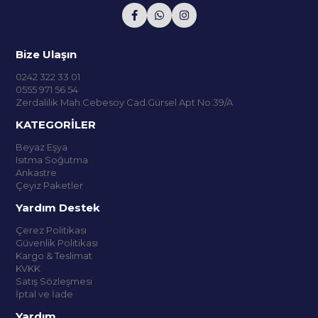
Bize Ulaşın
0242 322 33 01
0555 971 56 54
Zerdalilik Mah.Cebesoy Cad.Gürsel Apt No:39/A
KATEGORİLER
Beyaz Eşya
Isıtma Soğutma
Ankastre
Çeyiz Paketler
Yardım Destek
Çerez Politikası
Güvenlik Politikası
Kargo & Teslimat
KVKK
Satış Sözleşmesi
İptal ve İade
Yardım