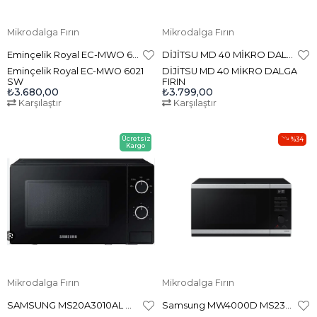
Mikrodalga Fırın
Mikrodalga Fırın
Eminçelik Royal EC-MWO 6021 SW 20 lt Beyaz Mikrodalga Fırın
DİJİTSU MD 40 MİKRO DALGA FIRIN
Eminçelik Royal EC-MWO 6021
DİJİTSU MD 40 MİKRO DALGA
SW
FIRIN
₺3.680,00
₺3.799,00
Karşılaştır
Karşılaştır
Ücretsiz
%34
Kargo
Mikrodalga Fırın
Mikrodalga Fırın
SAMSUNG MS20A3010AL MİKRODALGA FIRIN
Samsung MW4000D MS23DG4504GTTR 23 lt Mikrodalga Fırın