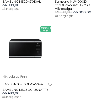
SAMSUNG MS20A3010AL
Samsung MW4000D
₺4.999,00
MS23DG4504GTTR 23 lt
Karşılaştır
Mikrodalga Fı
₺9.100,00
₺6.000,00
Karşılaştır
Ücretsiz
Kargo
Mikrodalga Fırın
SAMSUNG MS23DG4504ATTR 23LT MİKRODALGAFIRIN
SAMSUNG MS23DG4504ATTR
₺6.499,00
Karşılaştır