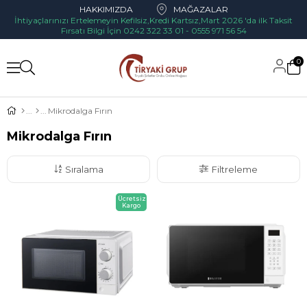
HAKKIMIZDA
MAĞAZALAR
İhtiyaçlarınızı Ertelemeyin Kefilsiz,Kredi Kartsız,Mart 2026 'da ilk Taksit
Fırsatı Bilgi İçin 0242 322 33 01 - 0555 971 56 54
0
Mikrodalga Fırın
Mikrodalga Fırın
Sıralama
Filtreleme
Ücretsiz
Kargo