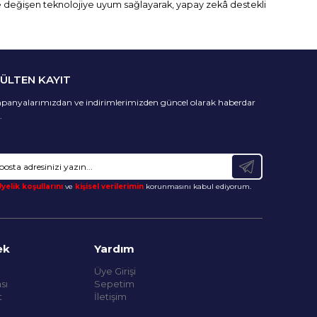
kte değişen teknolojiye uyum sağlayarak, yapay zekâ destekli
BÜLTEN KAYIT
anyalarımızdan ve indirimlerimizden güncel olarak haberdar
.
yelik koşullarını
ve
kişisel verilerimin
korunmasını kabul ediyorum.
ek
Yardım
Üye Girişi
sı
Sepetim
t
İletişim