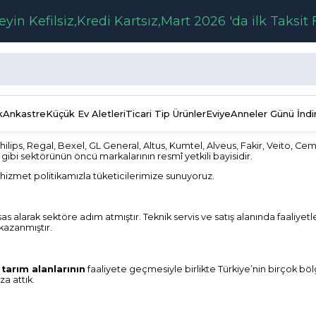
eyin Kefilsiz,Kredi Kartsız,Mart 2026 'da ilk Taksit 
k
Ankastre
Küçük Ev Aletleri
Ticari Tip Ürünler
Eviye
Anneler Günü İndi
ilips, Regal, Bexel, GL General, Altus, Kumtel, Alveus, Fakir, Veito, Ce
 gibi sektörünün öncü markalarının resmî yetkili bayisidir.
e hizmet politikamızla tüketicilerimize sunuyoruz.
as alarak sektöre adım atmıştır. Teknik servis ve satış alanında faaliyetle
 kazanmıştır.
tarım alanlarının
faaliyete geçmesiyle birlikte Türkiye’nin birçok b
a attık.