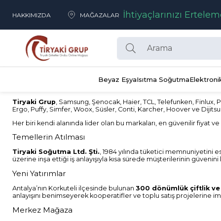
İhtiyaçlarınızı Ertelem
HAKKIMIZDA
MAĞAZALAR
Beyaz Eşya
Isıtma Soğutma
Elektroni
Tiryaki Grup
, Samsung, Şenocak, Haier, TCL, Telefunken, Finlux, Ph
Ergo, Puffy, Simfer, Woox, Süsler, Conti, Karcher, Hoover ve Dijitsu
Her biri kendi alanında lider olan bu markaları, en güvenilir fiyat v
Temellerin Atılması
Tiryaki Soğutma Ltd. Şti.
, 1984 yılında tüketici memnuniyetini es
üzerine inşa ettiği iş anlayışıyla kısa sürede müşterilerinin güvenini
Yeni Yatırımlar
Antalya’nın Korkuteli ilçesinde bulunan
300 dönümlük çiftlik ve 
anlayışını benimseyerek kooperatifler ve toplu satış projelerine imz
Merkez Mağaza