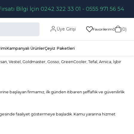
Fırsatı Bilgi İçin 0242 322 33 01 - 0555 971 56 54
Üye Girişi
0
Favorilerim
0
rimi
Kampanyalı Ürünler
Çeyiz Paketleri
msan, Vestel, Goldmaster, Gosso, GreenCooler, Tefal, Arnica, İşbir
rine başlayan firmamız, ilk günden itibaren şeffaflık ve güvenilirlik
ölgesinde faaliyet göstermeye başladık. Kamu yararına hizmet