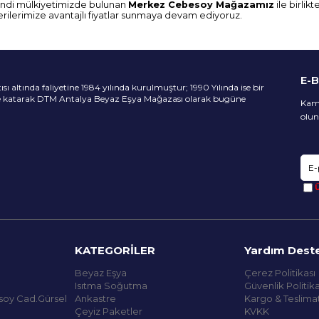
Kendi mülkiyetimizde bulunan
Merkez Cebesoy Mağazamız
ile birli
rilerimize avantajlı fiyatlar sunmaya devam ediyoruz.
E-
 altında faliyetine 1984 yılında kurulmuştur; 1990 Yılında ise bir
ne katarak DTM Antalya Beyaz Eşya Mağazası olarak bugüne
Kamp
olun
Ü
KATEGORİLER
Yardım Dest
Beyaz Eşya
Çerez Politikası
Isıtma Soğutma
Güvenlik Politika
soy Cad.Gürsel
Ankastre
Kargo & Teslima
Çeyiz Paketler
KVKK