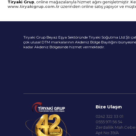
Tiryaki Grup
, online mağazalarıyla hizmet ağını genişletmiştir. 
www.tiryakigrup.com.tr
üzerinden online satış yapıyor ve müşte
Tiryaki Grup Beyaz Eşya Sektöründe Tiryaki Soğutma Ltd.Şti çatısı
çok ulusal DTM markalarının Akdeniz Bölge Bayiliğini bünyesi
kadar Akdeniz Bölgesinde hizmet vermektedir.
Bize Ulaşın
0242 322 33 01
0555 971 56 54
Zerdalilik Mah.Cebe
Apt No:39/A