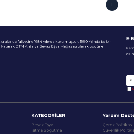
1
E-
 altında faliyetine 1984 yılında kurulmuştur; 1990 Yılında ise bir
ne katarak DTM Antalya Beyaz Eşya Mağazası olarak bugüne
Kamp
olun
Ü
KATEGORİLER
Yardım Dest
Beyaz Eşya
Çerez Politikası
Isıtma Soğutma
Güvenlik Politika