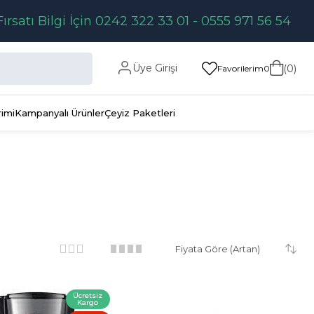
Fırsatı Bilgi İçin 0242 322 33 01 - 0555 971 56 54
Üye Girişi
0
Favorilerim
0
rimi
Kampanyalı Ürünler
Çeyiz Paketleri
Ücretsiz
Kargo