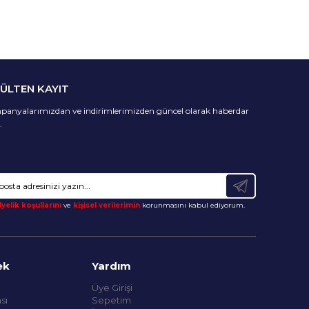
BÜLTEN KAYIT
anyalarımızdan ve indirimlerimizden güncel olarak haberdar
.
yelik koşullarını
ve
kişisel verilerimin
korunmasını kabul ediyorum.
ek
Yardım
Üye Girişi
sı
Sepetim