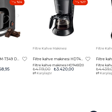
%14
%17
Filtre Kahve Makinesi
Filtre Ka
GOLDMASTER GM-7349 DROPS FİLTRE KAHVE MAKİNESİ
Filtre kahve makinesi HD7461/20
Filtre kahve makinesi HD7461/20
Filtre ka
68,95
₺4.119,00
₺3.420,00
₺4.439,
Karşılaştır
Karşılaş