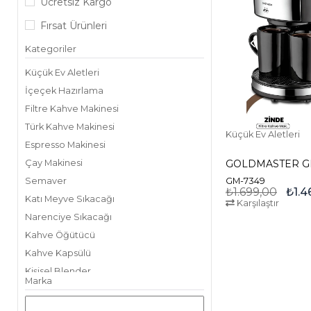
Ücretsiz Kargo
Fırsat Ürünleri
Kategoriler
Küçük Ev Aletleri
İçeçek Hazırlama
Filtre Kahve Makinesi
Türk Kahve Makinesi
Küçük Ev Aletleri
Espresso Makinesi
Çay Makinesi
GM-7349
Semaver
₺1.699,00
₺1.4
Katı Meyve Sıkacağı
Karşılaştır
Narenciye Sıkacağı
Kahve Öğütücü
Kahve Kapsülü
Kişisel Blender
Marka