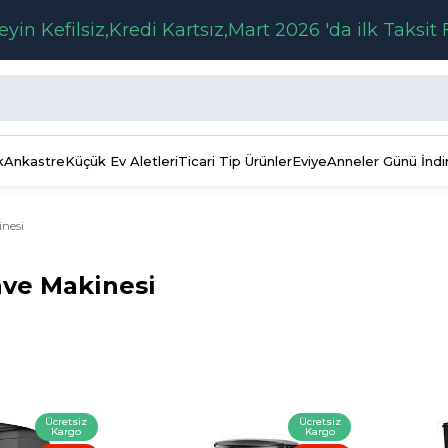
eyin Kefilsiz,Kredi Kartsız,Mart 2026 'da ilk Taksit 
k
Ankastre
Küçük Ev Aletleri
Ticari Tip Ürünler
Eviye
Anneler Günü İndi
inesi
hve Makinesi
Ücretsiz
Ücretsiz
Kargo
Kargo