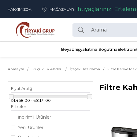
İhtiyaçlarınızı Ertelem
HAKKIMIZDA
MAĞAZALAR
Beyaz Eşya
Isıtma Soğutma
Elektroni
Anasayfa
Küçük Ev Aletleri
İçeçek Hazırlama
Filtre Kahve Mak
Filtre Ka
Fiyat Aralığı
₺1.468,00 - ₺8.171,00
Filtreler
İndirimli Ürünler
Yeni Ürünler