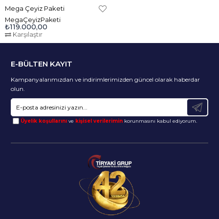
Difüzör
Var
Mega Çeyiz Paketi
Güç
1600 W
MegaÇeyizPaketi
₺119.000,00
Karşılaştır
Hız Ayarı
2 Kademe
Isı Ayarı
2 Kademe
E-BÜLTEN KAYIT
Iyon
Yok
Kampanyalarımızdan ve indirimlerimizden güncel olarak haberdar
Kullanım Tipi
Standart
olun.
Soğuk Hava
Var
Üyelik koşullarını
ve
kişisel verilerimin
korunmasını kabul ediyorum.