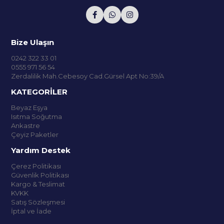
Bize Ulaşın
0242 322 33 01
0555 971 56 54
Zerdalilik Mah.Cebesoy Cad.Gürsel Apt No:39/A
KATEGORİLER
Beyaz Eşya
Isıtma Soğutma
Ankastre
Çeyiz Paketler
Yardım Destek
Çerez Politikası
Güvenlik Politikası
Kargo & Teslimat
KVKK
Satış Sözleşmesi
İptal ve İade