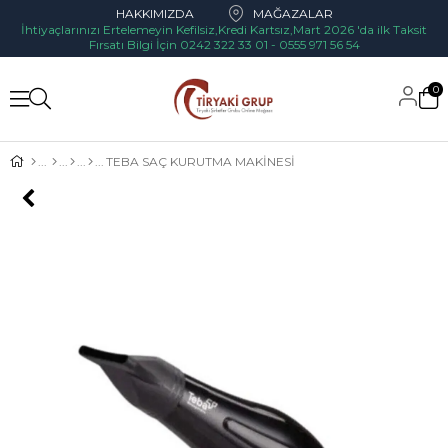
HAKKIMIZDA
MAĞAZALAR
İhtiyaçlarınızı Ertelemeyin Kefilsiz,Kredi Kartsız,Mart 2026 'da ilk Taksit
Fırsatı Bilgi İçin 0242 322 33 01 - 0555 971 56 54
0
TEBA SAÇ KURUTMA MAKİNESİ