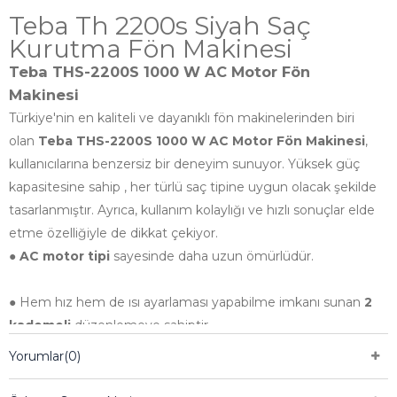
Teba Th 2200s Siyah Saç
Kurutma Fön Makinesi
Teba THS-2200S 1000 W AC Motor Fön
Makinesi
Türkiye'nin en kaliteli ve dayanıklı fön makinelerinden biri
olan
Teba THS-2200S 1000 W AC Motor Fön Makinesi
,
kullanıcılarına benzersiz bir deneyim sunuyor. Yüksek güç
kapasitesine sahip , her türlü saç tipine uygun olacak şekilde
tasarlanmıştır. Ayrıca, kullanım kolaylığı ve hızlı sonuçlar elde
etme özelliğiyle de dikkat çekiyor.
●
AC motor tipi
sayesinde daha uzun ömürlüdür.
● Hem hız hem de ısı ayarlaması yapabilme imkanı sunan
2
kademeli
düzenlemeye sahiptir.
Yorumlar
(0)
● Şık ve asil siyah rengi ile göz doldurur.
Teba THS-2200S 1000 W AC Motor Fön